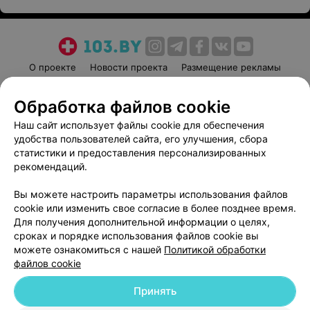
О проекте
Новости проекта
Размещение рекламы
Медицинский маркетинг
Публичный договор
Обработка файлов cookie
Пользовательское соглашение
Способы оплаты
Наш сайт использует файлы cookie для обеспечения
Вакансии
Партнеры
удобства пользователей сайта, его улучшения, сбора
Написать руководителю 103.by
статистики и предоставления персонализированных
Написать в поддержку
рекомендаций.
Персональные настройки cookie
Вы можете настроить параметры использования файлов
Обработка персональных данных
cookie или изменить свое согласие в более позднее время.
Для получения дополнительной информации о целях,
сроках и порядке использования файлов cookie вы
можете ознакомиться с нашей
Политикой обработки
файлов cookie
Принять
© 2026 ООО «Артокс Лаб», УНП 191700409
| 220012, Республика Беларусь,