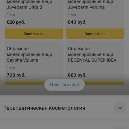
моделирование лица
моделирование лица
Juvederm Ultra 3
Juvederm Voluma
1 мл
1 мл
820 руб.
840 руб.
Записаться
Записаться
Объемное
Объемное
моделирование лица
моделирование лица
Saypha Volume
REGENYAL SUPER IDEA
1 мл
700 руб.
680 руб.
Показать ещё
Смотреть все
Записаться
Записаться
Объемное
моделирование лица
Терапевтическая косметология
Radiesse
990 руб.