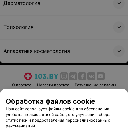
Дерматология
Записаться
Трихология
Аппаратная косметология
О проекте
Новости проекта
Размещение рекламы
Медицинский маркетинг
Публичный договор
Обработка файлов cookie
Пользовательское соглашение
Способы оплаты
Наш сайт использует файлы cookie для обеспечения
Вакансии
Партнеры
удобства пользователей сайта, его улучшения, сбора
Написать руководителю 103.by
статистики и предоставления персонализированных
Написать в поддержку
рекомендаций.