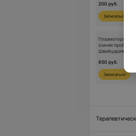
200 руб.
Записаться
Плазмотерапия 
(синяя пробирка)
Швейцария (2 п
650 руб.
Записаться
Терапевтическ