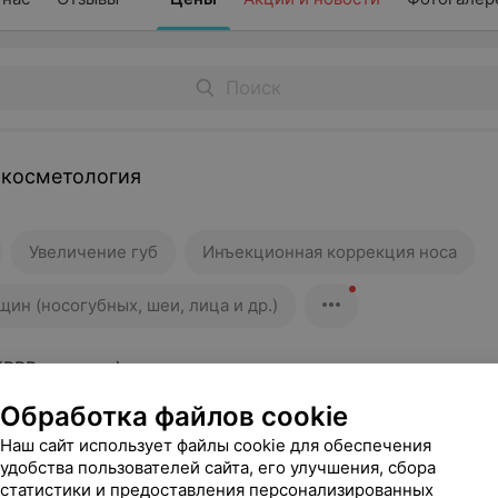
 косметология
Увеличение губ
Инъекционная коррекция носа
ин (носогубных, шеи, лица и др.)
(PRP-терапия)
Обработка файлов cookie
1 пробирка
Плазмотерапия 2 пробирки
Плазмотер
Наш сайт использует файлы cookie для обеспечения
(синяя проб
удобства пользователей сайта, его улучшения, сбора
Швейцария
статистики и предоставления персонализированных