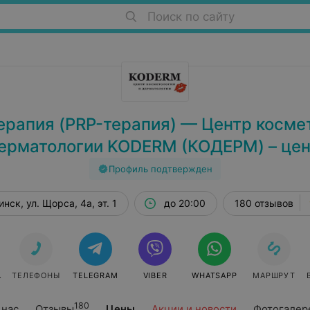
Поиск по сайту
рапия (PRP-терапия) — Центр косме
ерматологии KODERM (КОДЕРМ) – це
Профиль подтвержден
нск, ул. Щорса, 4а, эт. 1
до 20:00
180 отзывов
СЯ
ТЕЛЕФОНЫ
TELEGRAM
VIBER
WHATSAPP
МАРШРУТ
180
 нас
Отзывы
Цены
Акции и новости
Фотогалер