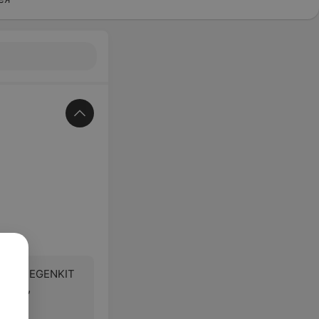
апия REGENKIT
ирка),