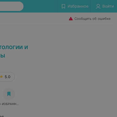
Избранное
Войти
Сообщить об ошибке
тологии и
ны
5.0
В ИЗБРАННОЕ
ея